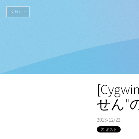
Home
[Cygw
せん"
2013/12/22