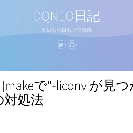
DQNEO日記
今日も明日も上昇気流
in]makeで"-liconv が
の対処法