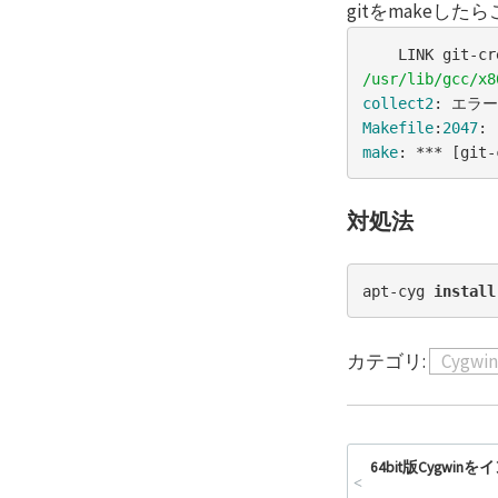
gitをmakeし
/usr/lib/gcc/x8
collect2
: エラー
Makefile
:
2047
: 
make
: *** [git-
対処法
apt-cyg 
install
カテゴリ:
Cygwin
64bit版Cygwi
<